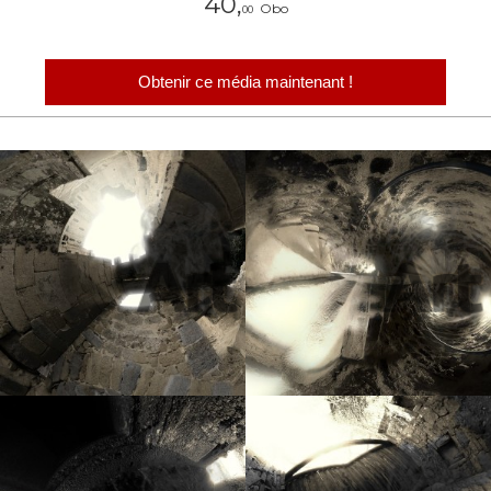
40,
Obo
00