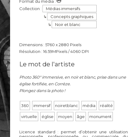
Format du média :
Collection :
Médias immersifs
Concepts graphiques
Noir et blanc
Dimensions : 5760 x 2880 Pixels
Résolution : 16.59MPixels / 4060 DPI
Le mot de l'artiste
Photo 360° immersive, en noir et blanc, prise dans une
église fortifiée, en Corrèze.
Plongez dans la photo !
360
immersif
noiretblanc
média
réalité
virtuelle
église
moyen
âge
monument
Licence standard : permet d’obtenir une utilisation
personnelle, professionnelle ou commerciale du